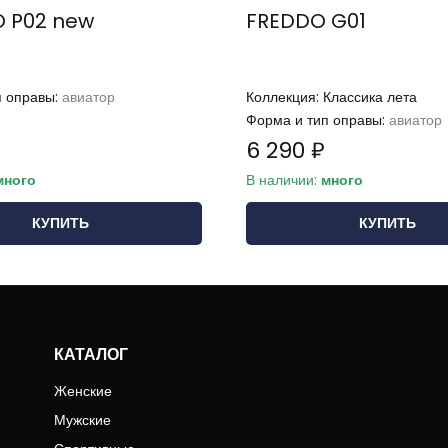
O P02 new
FREDDO G01
п оправы:
авиатор
Коллекция:
Классика лета
Форма и тип оправы:
авиатор
6 290 ₽
много
В наличии:
много
КУПИТЬ
КУПИТЬ
КАТАЛОГ
Женские
Мужские