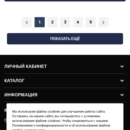
1
2
3
4
5
ПОКАЗАТЬ ЕЩЁ
ЛИЧНЫЙ КАБИНЕТ
КАТАЛОГ
ИНФОРМАЦИЯ
КОНТАКТЫ
Мы используем файлы cookies для улучшения работы сайта.
Оставаясь на нашем сайте, вы соглашаетесь с условиями
ул.Молодогвардейская 59с11, 121351, г. Москва
использования файлов cookies. Чтобы ознакомиться с нашими
Положениями о конфиденциальности и об использовании файлов
+7 495 640 91-40