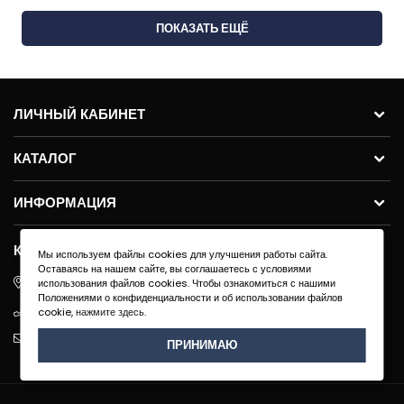
ПОКАЗАТЬ ЕЩЁ
ЛИЧНЫЙ КАБИНЕТ
КАТАЛОГ
ИНФОРМАЦИЯ
КОНТАКТЫ
Мы используем файлы cookies для улучшения работы сайта.
Оставаясь на нашем сайте, вы соглашаетесь с условиями
ул.Молодогвардейская 59с11, 121351, г. Москва
использования файлов cookies. Чтобы ознакомиться с нашими
Положениями о конфиденциальности и об использовании файлов
+7 495 640 91-40
cookie,
нажмите здесь
.
info@exenza.ru
ПРИНИМАЮ