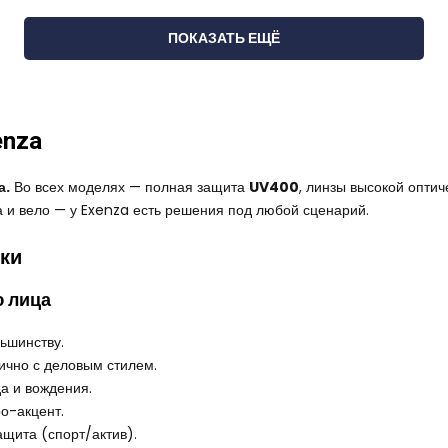
ПОКАЗАТЬ ЕЩЁ
enza
а.
Во всех моделях — полная защита
UV400
, линзы высокой опти
а и вело — у Exenza есть решения под любой сценарий.
ки
ю лица
льшинству.
ично с деловым стилем.
а и вождения.
о-акцент.
щита (спорт/актив).