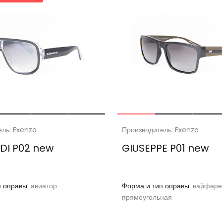
ель: Exenza
Производитель: Exenza
DI P02 new
GIUSEPPE P01 new
п оправы:
авиатор
Форма и тип оправы:
вайфаре
прямоугольная