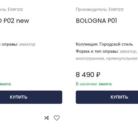
ель: Exenza
Производитель: Exenza
O P02 new
BOLOGNA P01
п оправы:
авиатор
Коллекция:
Городской стиль
Форма и тип оправы:
авиатор,
многогранная, прямоугольная
8 490 ₽
много
В наличии:
много
КУПИТЬ
КУПИТЬ