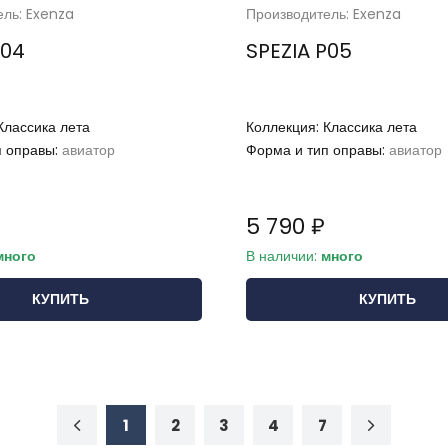
ель: Exenza
Производитель: Exenza
P04
SPEZIA P05
Классика лета
Коллекция:
Классика лета
п оправы:
авиатор
Форма и тип оправы:
авиатор
5 790 ₽
много
В наличии:
много
КУПИТЬ
КУПИТЬ
1
2
3
4
7