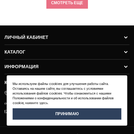
СМОТРЕТЬ ЕЩЕ
ЛИЧНЫЙ КАБИНЕТ
КАТАЛОГ
ИНФОРМАЦИЯ
КОНТАКТЫ
Мы используем файлы cookies для улучшения работы сайта.
Оставаясь на нашем сайте, вы соглашаетесь с условиями
ул.Молодогвардейская 59с11, 121351, г. Москва
использования файлов cookies. Чтобы ознакомиться с нашими
Положениями о конфиденциальности и об использовании файлов
+7 495 640 91-40
cookie,
нажмите здесь
.
info@exenza.ru
ПРИНИМАЮ