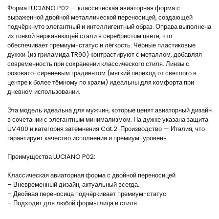
Форма LUCIANO P02 — классическая авиаторная форма с
выраженной двойной металлической переносицей, создающей
подчёркнуто элегантный и интеллигентный образ. Оправа выполнена
из тонкой нержавеющей стали в серебристом цвете, что
обеспечивает премиум-статус и лёгкость. Чёрные пластиковые
дужки (из гриламида TR90) контрастируют с металлом, добавляя
современность при сохранении классического стиля. Линзы с
розовато-сиреневым градиентом (мягкий переход от светлого в
центре к более тёмному по краям) идеальны для комфорта при
дневном использовании.
Эта модель идеальна для мужчин, которые ценят авиаторный дизайн
в сочетании с элегантным минимализмом. На дужке указана защита
UV400 и категория затемнения Cat.2. Производство — Италия, что
гарантирует качество исполнения и премиум-уровень.
Преимущества LUCIANO P02:
Классическая авиаторная форма с двойной переносицей
– Вневременный дизайн, актуальный всегда.
– Двойная переносица подчёркивает премиум-статус.
– Подходит для любой формы лица и стиля.