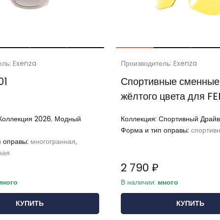
ель: Exenza
Производитель: Exenza
01
Спортивные сменные
жёлтого цвета для F
Коллекция 2026
,
Модный
Коллекция:
Спортивный Драйв
Форма и тип оправы:
спортив
п оправы:
многогранная,
ная
2 790 ₽
много
В наличии:
много
КУПИТЬ
КУПИТЬ