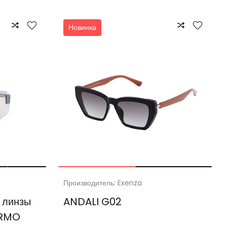
Новинка
Производитель: Exenza
 линзы
ANDALI G02
ERMO