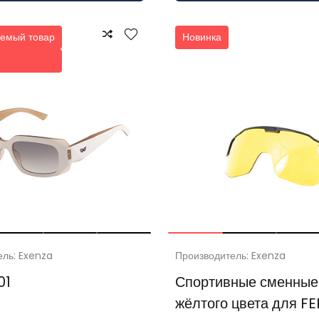
емый товар
Новинка
ель: Exenza
Производитель: Exenza
01
Спортивные сменные
жёлтого цвета для F