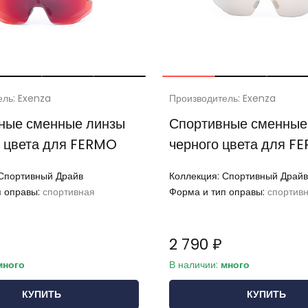
ель: Exenza
Производитель: Exenza
ные сменные линзы
Спортивные сменные
о цвета для FERMO
черного цвета для F
Спортивный Драйв
Коллекция:
Спортивный Драйв
п оправы:
спортивная
Форма и тип оправы:
спортив
2 790 ₽
много
В наличии:
много
КУПИТЬ
КУПИТЬ