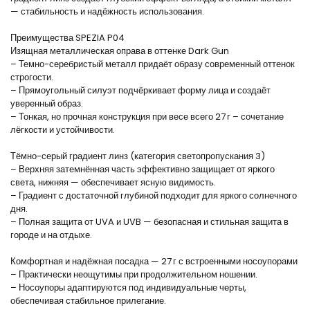
— стабильность и надёжность использования.
Преимущества SPEZIA P04
Изящная металлическая оправа в оттенке Dark Gun
– Темно-серебристый металл придаёт образу современный оттенок
строгости.
– Прямоугольный силуэт подчёркивает форму лица и создаёт
уверенный образ.
– Тонкая, но прочная конструкция при весе всего 27 г – сочетание
лёгкости и устойчивости.
Тёмно-серый градиент линз (категория светопропускания 3)
– Верхняя затемнённая часть эффективно защищает от яркого
света, нижняя — обеспечивает ясную видимость.
– Градиент с достаточной глубиной подходит для яркого солнечного
дня.
– Полная защита от UVA и UVB — безопасная и стильная защита в
городе и на отдыхе.
Комфортная и надёжная посадка — 27 г с встроенными носоупорами
– Практически неощутимы при продолжительном ношении.
– Носоупоры адаптируются под индивидуальные черты,
обеспечивая стабильное прилегание.