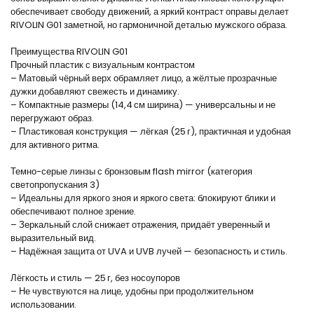
обеспечивает свободу движений, а яркий контраст оправы делает
RIVOLIN G01 заметной, но гармоничной деталью мужского образа.
Преимущества RIVOLIN G01
Прочный пластик с визуальным контрастом
– Матовый чёрный верх обрамляет лицо, а жёлтые прозрачные
дужки добавляют свежесть и динамику.
– Компактные размеры (14,4 см ширина) — универсальны и не
перегружают образ.
– Пластиковая конструкция — лёгкая (25 г), практичная и удобная
для активного ритма.
Темно-серые линзы с бронзовым flash mirror (категория
светопропускания 3)
– Идеальны для яркого зноя и яркого света: блокируют блики и
обеспечивают полное зрение.
– Зеркальный слой снижает отражения, придаёт уверенный и
выразительный вид.
– Надёжная защита от UVA и UVB лучей — безопасность и стиль.
Лёгкость и стиль — 25 г, без носоупоров
– Не чувствуются на лице, удобны при продолжительном
использовании.