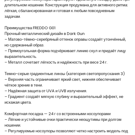
длительном ношении. Конструкция продумана для активного ритма:
лёгкая, сбалансированная и готовая к любым повседневным
задачам.
Преимущества FREDDO G01
Прочный металлический дизайн в Dark Gun
– Матово-тёмно-серебряный оттенок оправы создаёт утончённый,
но сдержанный образ.
– Прямоугольная форма подчёркивает линию скул и придаёт лицу
выразительность.
– Металл сочетает лёгкость и надёжность при весе 24 г.
Темно-серые градиентные линзы (категория светопропускания 3)
– Верхняя часть ограничивает яркий свет, нижняя обеспечивает
чёткое зрение в тени.
– Надёжная защита от UVA и UVB излучения.
– Градиент создаёт мягкую глубину и выразительный эффект, не
искажая цвета.
Комфортная посадка — 24 г со встроенными носоупорами
– Лёгкие и устойчивые очки практически неощутимы при долгом
ношении.
– Регулируемые носоупоры позволяют четко настроить модель под