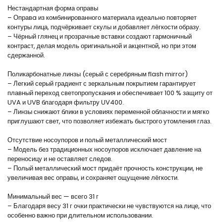
Нестандартная форма оправы
– Оправa из комбинированного материала идеально повторяет
контуры лица, подчёркивает скулы и добавляет лёгкости образу.
– Чёрный глянец и прозрачные вставки создают гармоничный
контраст, делая модель оригинальной и акцентной, но при этом
сдержанной.
Поликарбонатные линзы (серый с серебряным flash mirror)
– Легкий серый градиент с зеркальным покрытием гарантирует
плавный переход светопропускания и обеспечивает 100 % защиту от
UVA и UVB благодаря фильтру UV400.
– Линзы снижают блики в условиях переменной облачности и мягко
приглушают свет, что позволяет избежать быстрого утомления глаз.
Отсутствие носоупоров и полый металлический мост
– Модель без традиционных носоупоров исключает давление на
переносицу и не оставляет следов.
– Полый металлический мост придаёт прочность конструкции, не
увеличивая вес оправы, и сохраняет ощущение лёгкости.
Минимальный вес — всего 31 г
– Благодаря весу 31 г очки практически не чувствуются на лице, что
особенно важно при длительном использовании.