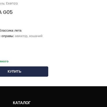
ель: Exenza
 G05
Классика лета
п оправы:
авиатор, кошачий
много
КУПИТЬ
КАТАЛОГ