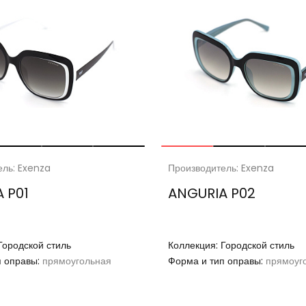
ель: Exenza
Производитель: Exenza
 P01
ANGURIA P02
Городской стиль
Коллекция:
Городской стиль
п оправы:
прямоугольная
Форма и тип оправы:
прямоуг