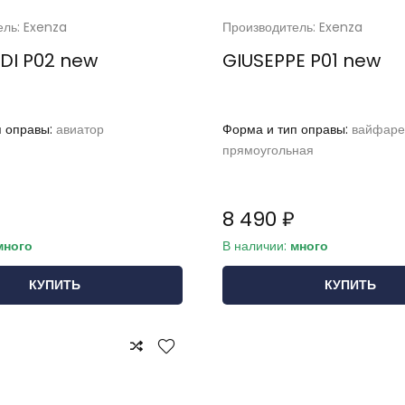
ель: Exenza
Производитель: Exenza
DI P02 new
GIUSEPPE P01 new
п оправы:
авиатор
Форма и тип оправы:
вайфаре
прямоугольная
8 490 ₽
много
В наличии:
много
КУПИТЬ
КУПИТЬ