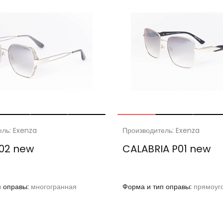
ель: Exenza
Производитель: Exenza
02 new
CALABRIA P01 new
п оправы:
многогранная
Форма и тип оправы:
прямоуг