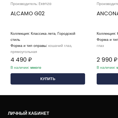
Производитель: Exenza
Производит
ALCAMO G02
ANCONA
Коллекция:
Классика лета
,
Городской
Коллекция:
стиль
Форма и ти
Форма и тип оправы:
кошачий глаз,
глаз
прямоугольная
4 490 ₽
2 990 ₽
В наличии:
много
В наличии:
КУПИТЬ
ЛИЧНЫЙ КАБИНЕТ