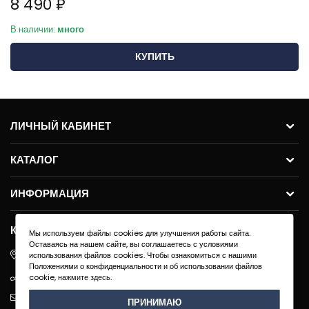
8 490 ₽
В наличии:
много
КУПИТЬ
ЛИЧНЫЙ КАБИНЕТ
КАТАЛОГ
ИНФОРМАЦИЯ
КОНТАКТЫ
Мы используем файлы cookies для улучшения работы сайта.
Оставаясь на нашем сайте, вы соглашаетесь с условиями
ул.Молодогвардейская 59с11, 121351, г. Москва
использования файлов cookies. Чтобы ознакомиться с нашими
Положениями о конфиденциальности и об использовании файлов
+7 495 640 91-40
cookie,
нажмите здесь
.
info@exenza.ru
ПРИНИМАЮ