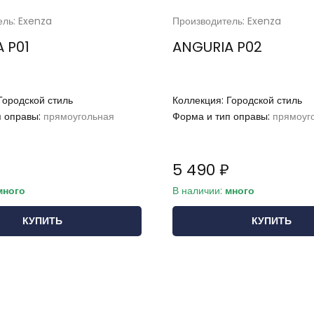
ель: Exenza
Производитель: Exenza
 P01
ANGURIA P02
Городской стиль
Коллекция:
Городской стиль
п оправы:
прямоугольная
Форма и тип оправы:
прямоуг
5 490 ₽
много
В наличии:
много
КУПИТЬ
КУПИТЬ