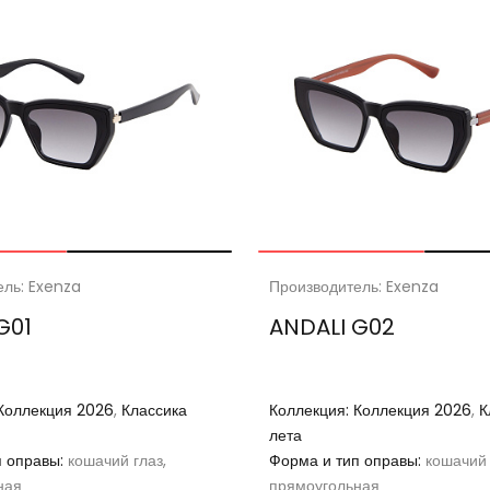
ель: Exenza
Производитель: Exenza
G01
ANDALI G02
Коллекция 2026
,
Классика
Коллекция:
Коллекция 2026
,
К
лета
п оправы:
кошачий глаз,
Форма и тип оправы:
кошачий 
ная
прямоугольная