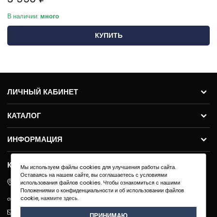
В наличии:
много
КУПИТЬ
ЛИЧНЫЙ КАБИНЕТ
КАТАЛОГ
ИНФОРМАЦИЯ
КОНТАКТЫ
Мы используем файлы cookies для улучшения работы сайта.
Оставаясь на нашем сайте, вы соглашаетесь с условиями
ул.Молодогвардейская 59с11, 121351, г. Москва
использования файлов cookies. Чтобы ознакомиться с нашими
Положениями о конфиденциальности и об использовании файлов
+7 495 640 91-40
cookie,
нажмите здесь
.
info@exenza.ru
ПРИНИМАЮ